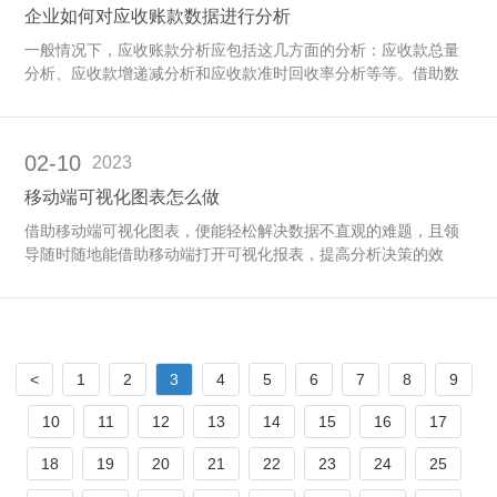
企业如何对应收账款数据进行分析
一般情况下，应收账款分析应包括这几方面的分析：应收款总量
分析、应收款增递减分析和应收款准时回收率分析等等。借助数
林BI设置可视化的应收分析图表，帮助企业从不同角度对应收账
款数据进行分析。
02-10
2023
移动端可视化图表怎么做
借助移动端可视化图表，便能轻松解决数据不直观的难题，且领
导随时随地能借助移动端打开可视化报表，提高分析决策的效
率。
<
1
2
3
4
5
6
7
8
9
10
11
12
13
14
15
16
17
18
19
20
21
22
23
24
25