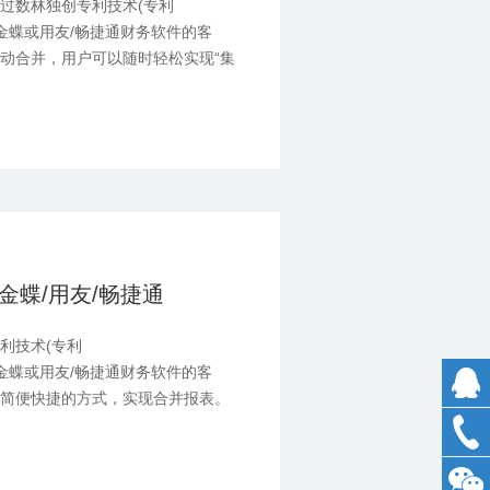
过数林独创专利技术(专利
帮助使用金蝶或用友/畅捷通财务软件的客
动合并，用户可以随时轻松实现“集
、高效的集团统一账务查询、凭证查
表等工作。
金蝶/用友/畅捷通
利技术(专利
帮助使用金蝶或用友/畅捷通财务软件的客
最简便快捷的方式，实现合并报表。
属公司财务报表，灵活的进行财务分
0