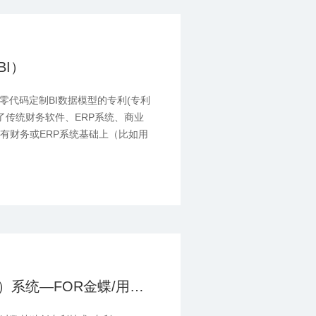
I）
零代码定制BI数据模型的专利(专利
架，突破了传统财务软件、ERP系统、商业
有财务或ERP系统基础上（比如用
KIS旗舰版、KIS专业版等），快速实
并报表、财务分析、销售分析等相关
数林合并账务（集团财务）系统—FOR金蝶/用友/畅捷通