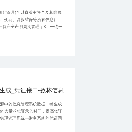
周期管理(可以查看主资产及其附属
、变动、调拨维保等所有信息)；
行资产全声明周期管理；3、一物一
小的条码标签（支持条形码、二维码
动生成_凭证接口-数林信息
据源中的信息管理系统数据一键生成
将节约大量的凭证录入时间，提高凭证
的实现管理系统与财务系统的凭证同