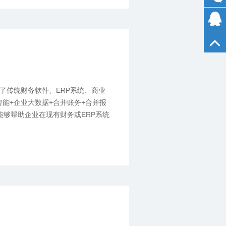
了传统财务软件、ERP系统、商业
智能+企业大数据+合并账务+合并报
能够帮助企业在现有财务或ERP系统
S旗舰版、KIS专业版、用友U8、
据，简便高效按需实现合并报表、财
分析与辅助决策。