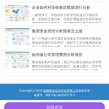
后续使用过程中随时按需调整修改。
企业如何对应收账款数据进行分析
一般情况下，应收账款分析应包括这几方面的分
析：应收款总量分析、应收款增递减分析和应收款
准时回收率分析等等。借助数林BI设置可视化的应
收分析图表，帮助企业从不同角度对应收账款数据
集团资金管控分析报表怎么做
进行分析。
在一个界面上便可满足管理者从不同视角对集团的
资金状况进行综合管控，随时可上手对集团内部各
个子公司的资金余额、增减变动等情况进行灵活过
滤分析，分析结果将随着管理者的分析操作而灵活
如何做公司管理费用分析报告
呈现。
图表报告制作完成后，我们可以将生成的公司管理
费用分析报告以链接的形式，或者以图片、PDF等
形式发送给管理者，他们在移动端（手机、平板
等）便能随时随地查看相应的报告数据，以及时做
出正确的决策。
Copyright © 2019
福建数林信息科技有限公司
版权所有
备案号：
闽ICP备16033237号-1
在线咨询