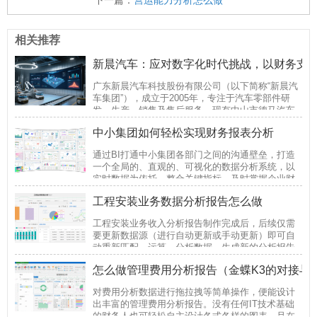
相关推荐
新晨汽车：应对数字化时代挑战，以财务支
广东新晨汽车科技股份有限公司（以下简称“新晨汽
车集团”），成立于2005年，专注于汽车零部件研
发、生产、销售及售后服务，现有中山市德马汽车
零部件有限公司、上海鑫晨汽车零部件有限公司、
中小集团如何轻松实现财务报表分析
武汉新晨汽车零部件有限公司、成都鑫晨汽车零
通过BI打通中小集团各部门之间的沟通壁垒，打造
一个全局的、直观的、可视化的数据分析系统，以
实时数据为依托，整合关键指标，及时掌握企业财
务经营状况，提升企业运营效率。
工程安装业务数据分析报告怎么做
工程安装业务收入分析报告制作完成后，后续仅需
要更新数据源（进行自动更新或手动更新）即可自
动重新匹配、运算、分析数据，生成新的分析报告
（可按需任意修改）。
怎么做管理费用分析报告（金蝶K3的对接与
对费用分析数据进行拖拉拽等简单操作，便能设计
出丰富的管理费用分析报告。没有任何IT技术基础
的财务人也可轻松自主设计各式各样的图表，且在