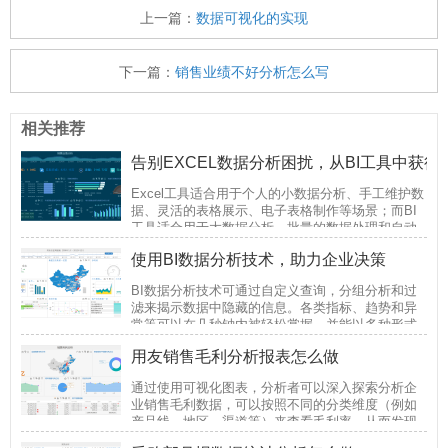
上一篇：
数据可视化的实现
下一篇：
销售业绩不好分析怎么写
相关推荐
告别EXCEL数据分析困扰，从BI工具中获
Excel工具适合用于个人的小数据分析、手工维护数
据、灵活的表格展示、电子表格制作等场景；而BI
工具适合用于大数据分析、批量的数据处理和自动
更新、交互式分析、分享与协作、数据权限分配等
使用BI数据分析技术，助力企业决策
场景。
BI数据分析技术可通过自定义查询，分组分析和过
滤来揭示数据中隐藏的信息。各类指标、趋势和异
常等可以在几秒钟内被轻松掌握，并能以多种形式
（如柱形图、饼图、漏斗图、散点图等）被深入了
用友销售毛利分析报表怎么做
解。这将使企业能够快速获取关键性数据洞察并迅
速做出针对性的战略决策。
通过使用可视化图表，分析者可以深入探索分析企
业销售毛利数据，可以按照不同的分类维度（例如
产品线、地区、渠道等）来查看毛利率，从而发现
毛利高低沉降背后的原因，帮助企业调整相应的销