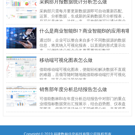
采购部月报数据统计分析怎么做
售策略等。
采购部只需每月要更新数据源即可自动重新匹配、
运算、分析数据，生成新的采购数据月分析报表，
且可任意修改。这样一来，采购部便可以通过商业
智能BI将他们日常的精力从繁琐的EXCEL表中解放
什么是商业智能BI？商业智能BI的应用有哪
出来，并可以借助BI将他们之前很多想实现却未能
实现的想法落地验证下，从而更好地掌控企业采购
通过BI，企业可以整合来自多个不同数据源的数据
数据。
信息，将其纳入可视化报表，以直观的形式显示出
来，以便快速分析企业各类重要指标数据。
移动端可视化图表怎么做
借助移动端可视化图表，便能轻松解决数据不直观
的难题，且领导随时随地能借助移动端打开可视化
报表，提高分析决策的效率。
销售部年度分析总结报告怎么做
可借助数林BI在年度分析总结报告中对部门的重点
业绩指标数据突出汇报展示，结合趋势图、仪表盘
等图表，领导可灵活地从不同维度分析，并直观看
到各个部门的核心指标数据。
Copyright © 2019
福建数林信息科技有限公司
版权所有